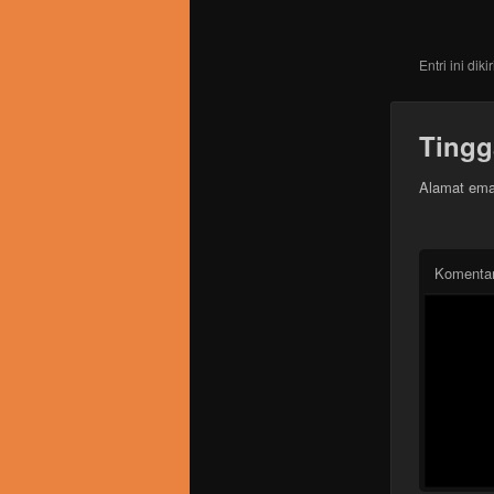
utama
Entri ini dik
Tingg
Alamat emai
Komenta