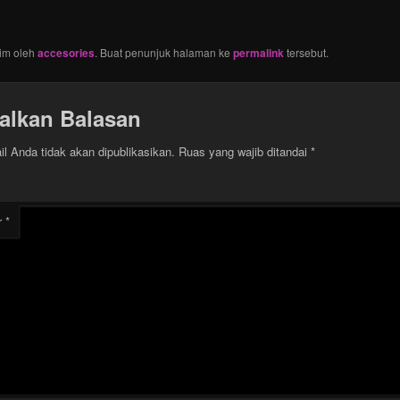
irim oleh
accesories
. Buat penunjuk halaman ke
permalink
tersebut.
alkan Balasan
l Anda tidak akan dipublikasikan.
Ruas yang wajib ditandai
*
r
*