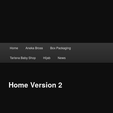
Menu
Home
Aneka Bross
Box Packaging
Langsung
utama
Tarisna Baby Shop
Hijab
News
ke
konten
utama
Home Version 2