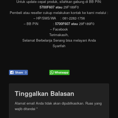
Untuk update cepat produk, silahkan gabung di BB PIN:
5700F607 atau
29F189F0
Pembeli atau reseller cukup melakukan kontak ke kami melalui :
– HP/SMS/WA : 081-2282-1756
– BB PIN :
5700F607 atau
29F189F0
– Facebook
Terimakasih,
Selamat Berbelanja Senang bisa melayani Anda
Syarifah
Whatsapp
Share
0
Tinggalkan Balasan
Alamat email Anda tidak akan dipublikasikan.
Ruas yang
wajib ditandai
*